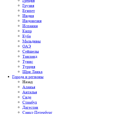
Греция
Грузия
Египет
Индия
Индонезия
Испания
Кипр
Куба
Мальдивы
ОАЭ
Сейшелы
Таиланд
Тунис
Турция
Шри Ланка
Города и регионы
Назад
Аланья
Анталья
Сиде
Стамбул
Дагестан
Санкт-Петербург