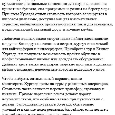
предлагают специальные концепции для пар, включающие
приватные бунгало, спа-программы и ужины на берегу моря.
При этом Хургада отдых стоимость которого варьируется в
широком диапазоне, доступна как для взыскательных
туристов, выбирающих премиум-сегмент, так и для молодежи,
предпочитающей активный досуг и ночные клубы.
Любители водных видов спорта также найдет здесь занятие
по душе. Благодаря постоянным ветрам, курорт стал меккой
для кайтсерферов и виндсерферов. Приобретая тур в Египет
Хургада, вы получаете возможность пройти обучение в
профессиональных школах или арендовать оборудование.
Дайвинг здесь также популярен: морские прогулки к дальним
рифам открывают невероятные красоты подводного мира.
Чтобы выбрать оптимальный вариант, важно
мониторить Хургада цены на туры у различных операторов.
Стоимость часто включает перелет, трансфер, страховку и
питание. Прямые чартерные рейсы делают дорогу
неутомительной, что особенно важно при путешествии с
детьми. Запрашивая путевки в Хургаду, обязательно
уточняйте наличие подогреваемых бассейнов, если летите в
зимний сезон, и ветрозащиты на пляже.