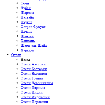
Сочи
Дубай
Шарджа
Паттайя
Пхукет
Остров Фукуок
Нячанг
Шанхай
Хайнань
Шарм-эль-Шейх
Хургада
Отели
Назад
Отели Австрии
Отели Болгарии
Отели Вьетнама
Отели Греции
Отели Доминиканы
Отели Израиля
Отели Индии
Отели Индонезии
Отели Иордании