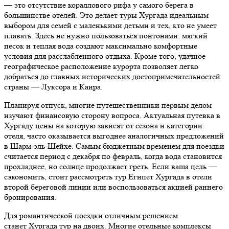
— это отсутствие кораллового рифа у самого берега в
большинстве отелей. Это делает туры Хургада идеальным
выбором для семей с маленькими детьми и тех, кто не умеет
плавать. Здесь не нужно пользоваться понтонами: мягкий
песок и теплая вода создают максимально комфортные
условия для расслабленного отдыха. Кроме того, удачное
географическое расположение курорта позволяет легко
добраться до главных исторических достопримечательностей
страны — Луксора и Каира.
Планируя отпуск, многие путешественники первым делом
изучают финансовую сторону вопроса. Актуальная путевка в
Хургаду цены на которую зависят от сезона и категории
отеля, часто оказывается выгоднее аналогичных предложений
в Шарм-эль-Шейхе. Самым бюджетным временем для поездки
считается период с декабря по февраль, когда вода становится
прохладнее, но солнце продолжает греть. Если ваша цель —
сэкономить, стоит рассмотреть тур Египет Хургада в отели
второй береговой линии или воспользоваться акцией раннего
бронирования.
Для романтической поездки отличным решением
станет Хургада тур на двоих. Многие отельные комплексы