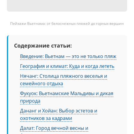
Пейзажи Вьетнама: от белоснежных пляжей до горных вершин
Содержание статьи:
Введение: Вьетнам — это не только пляж
География и климат: Куда и когда лететь
Нячанг: Столица пляжного веселья и
семейного отдыха
Фукуок: Вьетнамские Мальдивы и дикая
природа
Дананг и Хойан: Выбор эстетов и
охотников за кадрами
Далат: Город вечной весны и