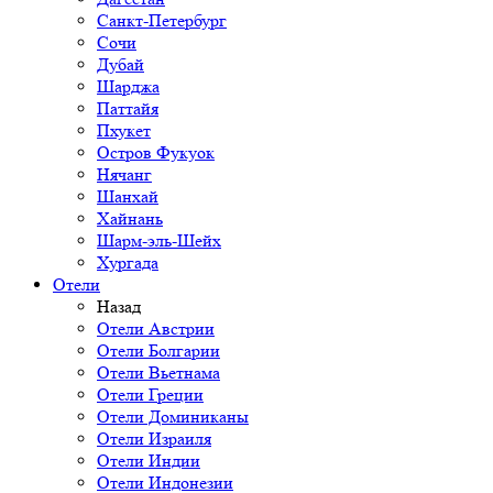
Санкт-Петербург
Сочи
Дубай
Шарджа
Паттайя
Пхукет
Остров Фукуок
Нячанг
Шанхай
Хайнань
Шарм-эль-Шейх
Хургада
Отели
Назад
Отели Австрии
Отели Болгарии
Отели Вьетнама
Отели Греции
Отели Доминиканы
Отели Израиля
Отели Индии
Отели Индонезии