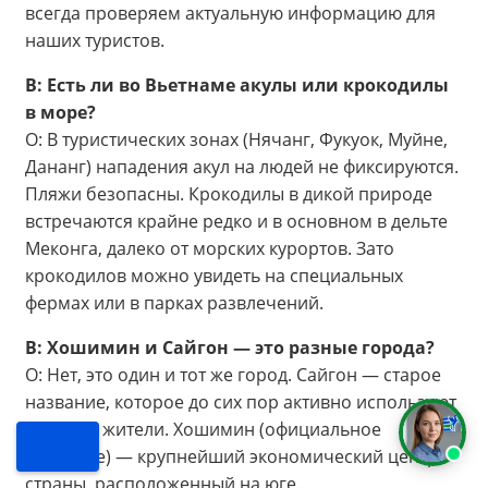
всегда проверяем актуальную информацию для
наших туристов.
В: Есть ли во Вьетнаме акулы или крокодилы
в море?
О: В туристических зонах (Нячанг, Фукуок, Муйне,
Дананг) нападения акул на людей не фиксируются.
Пляжи безопасны. Крокодилы в дикой природе
встречаются крайне редко и в основном в дельте
Меконга, далеко от морских курортов. Зато
крокодилов можно увидеть на специальных
фермах или в парках развлечений.
В: Хошимин и Сайгон — это разные города?
О: Нет, это один и тот же город. Сайгон — старое
название, которое до сих пор активно используют
местные жители. Хошимин (официальное
название) — крупнейший экономический центр
страны, расположенный на юге.