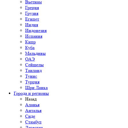
Вьетнам
Греция
Грузия
Египет
Индия
Индонезия
Испания
Кипр
Куба
Мальдивы
ОАЭ
Сейшелы
Таиланд
Тунис
Турция
Шри Ланка
Города и регионы
Назад
Аланья
Анталья
Сиде
Стамбул
Дагестан