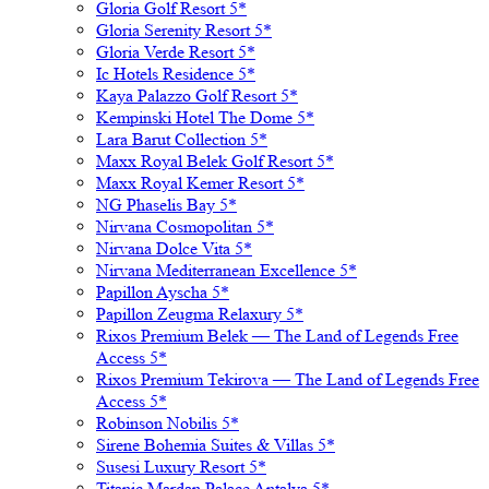
Gloria Golf Resort 5*
Gloria Serenity Resort 5*
Gloria Verde Resort 5*
Ic Hotels Residence 5*
Kaya Palazzo Golf Resort 5*
Kempinski Hotel The Dome 5*
Lara Barut Collection 5*
Maxx Royal Belek Golf Resort 5*
Maxx Royal Kemer Resort 5*
NG Phaselis Bay 5*
Nirvana Cosmopolitan 5*
Nirvana Dolce Vita 5*
Nirvana Mediterranean Excellence 5*
Papillon Ayscha 5*
Papillon Zeugma Relaxury 5*
Rixos Premium Belek — The Land of Legends Free
Access 5*
Rixos Premium Tekirova — The Land of Legends Free
Access 5*
Robinson Nobilis 5*
Sirene Bohemia Suites & Villas 5*
Susesi Luxury Resort 5*
Titanic Mardan Palace Antalya 5*