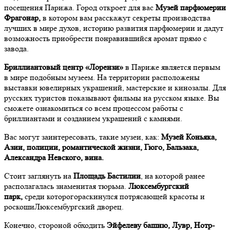
посещения Парижа. Город откроет для вас
Музей парфюмерии
Фрагонар,
в котором вам расскажут секреты производства
лучших в мире духов, историю развития парфюмерии и дадут
возможность приобрести понравившийся аромат прямо с
завода.
Бриллиантовый центр «Лорензи»
в Париже является первым
в мире подобным музеем. На территории расположены
выставки ювелирных украшений, мастерские и кинозалы. Для
русских туристов показывают фильмы на русском языке. Вы
сможете ознакомиться со всем процессом работы с
бриллиантами и созданием украшений с камнями.
Вас могут заинтересовать, такие музеи, как:
Музей Коньяка,
Азии, полиции, романтической жизни, Гюго, Бальзака,
Александра Невского, вина.
Стоит заглянуть на
Площадь Бастилии
, на которой ранее
располагалась знаменитая тюрьма.
Люксембургский
парк,
среди которогораскинулся потрясающей красоты и
роскошиЛюксембургский дворец.
Конечно, стороной обходить
Эйфелеву башню, Лувр, Нотр-