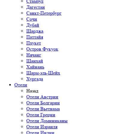
Стамбул
Дагестан
Санкт-Петербург
Сочи
Дубай
Шарджа
Паттайя
Пхукет
Остров Фукуок
Нячанг
Шанхай
Хайнань
Шарм-эль-Шейх
Хургада
Отели
Назад
Отели Австрии
Отели Болгарии
Отели Вьетнама
Отели Греции
Отели Доминиканы
Отели Израиля
Отели Индии