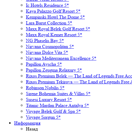
Ic Hotels Residence 5*
Kaya Palazzo Golf Resort 5*
Kempinski Hotel The Dome 5*
Lara Barut Collection 5*
Maxx Royal Belek Golf Resort 5*
Maxx Royal Kemer Resort 5*
NG Phaselis Bay 5*
Nirvana Cosmopolitan 5*
Nirvana Dolce Vita 5*
Nirvana Mediterranean Excellence 5*
Papillon Ayscha 5*
Papillon Zeugma Relaxury 5*
Rixos Premium Belek — The Land of Legends Free Acc
Rixos Premium Tekirova — The Land of Legends Free 
Robinson Nobilis 5*
Sirene Bohemia Suites & Villas 5*
Susesi Luxury Resort 5*
Titanic Mardan Palace Antalya 5*
Voyage Belek Golf & Spa 5*
Voyage Sorgun 5*
Информация
Назад