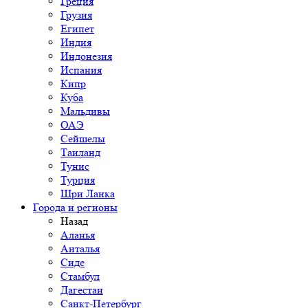
Греция
Грузия
Египет
Индия
Индонезия
Испания
Кипр
Куба
Мальдивы
ОАЭ
Сейшелы
Таиланд
Тунис
Турция
Шри Ланка
Города и регионы
Назад
Аланья
Анталья
Сиде
Стамбул
Дагестан
Санкт-Петербург