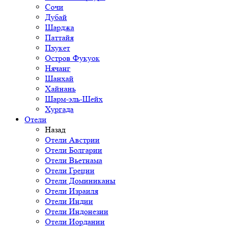
Сочи
Дубай
Шарджа
Паттайя
Пхукет
Остров Фукуок
Нячанг
Шанхай
Хайнань
Шарм-эль-Шейх
Хургада
Отели
Назад
Отели Австрии
Отели Болгарии
Отели Вьетнама
Отели Греции
Отели Доминиканы
Отели Израиля
Отели Индии
Отели Индонезии
Отели Иордании